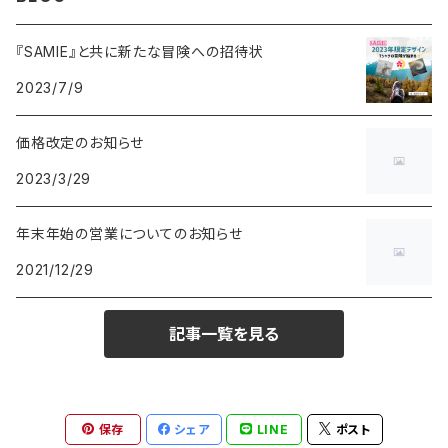
トレーナー
ポーチ
『SAMIE』と共に新たな冒険への招待状
2023/7/9
ジップパーカー
価格改定のお知らせ
ワンピース
2023/3/29
年末年始の営業についてのお知らせ
2021/12/29
記事一覧を見る
保存
シェア
LINE
ポスト