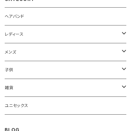
ヘアバンド
レディース
Tシャツ
メンズ
ポロシャツ
ポロシャツ
子供
ロングTシャツ
ロングTシャツ
Tシャツ
雑貨
ショートパンツ
Tシャツ
トレーナ―
マグカップ
ユニセックス
パンツ
ショートパンツ
桜リボン巾着
BLOG