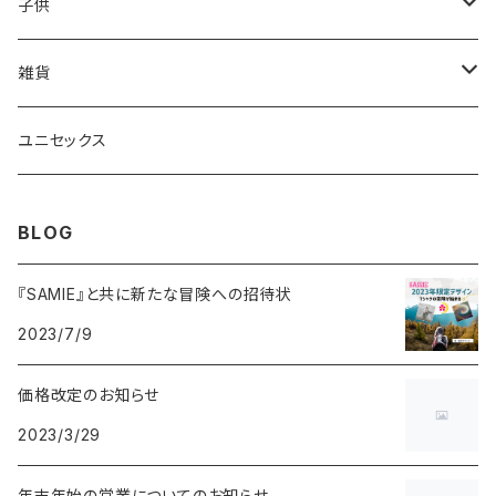
ポロシャツ
ポロシャツ
子供
ロングTシャツ
ロングTシャツ
Tシャツ
雑貨
ショートパンツ
Tシャツ
トレーナ―
マグカップ
ユニセックス
パンツ
ショートパンツ
桜リボン巾着
BLOG
トレーナー
ポーチ
『SAMIE』と共に新たな冒険への招待状
2023/7/9
ジップパーカー
価格改定のお知らせ
ワンピース
2023/3/29
年末年始の営業についてのお知らせ