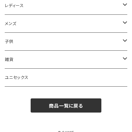
レディース
Tシャツ
メンズ
ポロシャツ
ポロシャツ
子供
ロングTシャツ
ロングTシャツ
Tシャツ
雑貨
ショートパンツ
Tシャツ
トレーナ―
マグカップ
ユニセックス
パンツ
ショートパンツ
桜リボン巾着
商品一覧に戻る
トレーナー
ポーチ
ジップパーカー