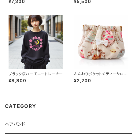
¥7,300
¥5,500
ブラック桜ハーモニートレーナー
ふんわりポケット＜ティーサロン
＞
¥8,800
¥2,200
CATEGORY
ヘアバンド